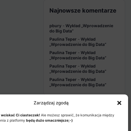
Najnowsze komentarze
pbury
-
Wykład „Wprowadzenie
do Big Data”
Paulina Teper
-
Wykład
„Wprowadzenie do Big Data”
Paulina Teper
-
Wykład
„Wprowadzenie do Big Data”
Paulina Teper
-
Wykład
„Wprowadzenie do Big Data”
Paulina Teper
-
Wykład
„Wprowadzenie do Big Data”
Zarządzaj zgodą
 wciskać Ci ciasteczek!
Ale możesz sprawić, że komunikacja między
enia z platformy
będą dużo smaczniejsze;-)