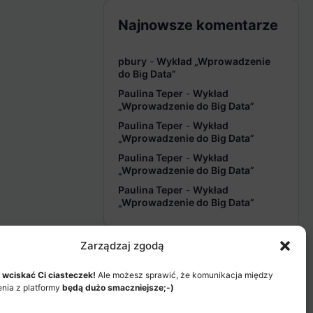
Najnowsze komentarze
pbury
-
Wykład „Wprowadzenie
do Big Data”
Paulina Teper
-
Wykład
„Wprowadzenie do Big Data”
Paulina Teper
-
Wykład
„Wprowadzenie do Big Data”
Paulina Teper
-
Wykład
„Wprowadzenie do Big Data”
Paulina Teper
-
Wykład
„Wprowadzenie do Big Data”
Zarządzaj zgodą
 wciskać Ci ciasteczek!
Ale możesz sprawić, że komunikacja między
enia z platformy
będą dużo smaczniejsze;-)