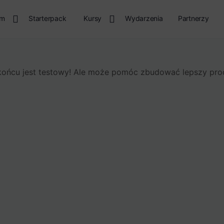
rm
Starterpack
Kursy
Wydarzenia
Partnerzy
końcu jest testowy! Ale może pomóc zbudować lepszy pro