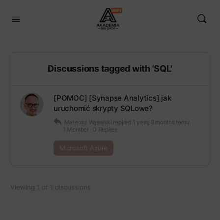
Discussions tagged with 'SQL'
[POMOC] [Synapse Analytics] jak
uruchomić skrypty SQLowe?
Mateusz Wąsalski
replied
1 year, 8 months temu
1 Member
·
0 Replies
Microsoft Azure
Viewing 1 of 1 discussions