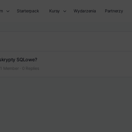
rm
Starterpack
Kursy
Wydarzenia
Partnerzy
 skrypty SQLowe?
1 Member
·
0 Replies