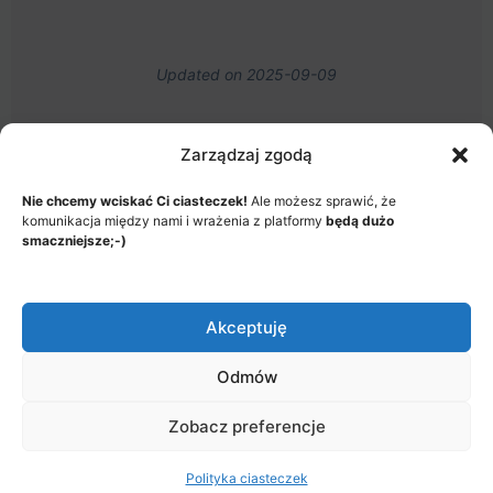
Updated on 2025-09-09
Zarządzaj zgodą
Nie chcemy wciskać Ci ciasteczek!
Ale możesz sprawić, że
MENU
komunikacja między nami i wrażenia z platformy
będą dużo
JAK TO DZIAŁA?
ITEMS
smaczniejsze;-)
© 2026 - Akademia Big Data, Stworzone przez: Riotech Data
Factory sp. z o.o.
Akceptuję
Menu
Jak to działa?
Polityka prywatności
Items
Odmów
Zobacz preferencje
Polityka ciasteczek