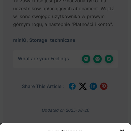
Ta zawartość jest przeznaczona tylko dla
uczestników opłacających abonament. Wejdź
w ikonę swojego użytkownika w prawym
górnym rogu, a następnie "Platności i Konto".
minIO
,
Storage
,
techniczne
What are your Feelings
Share This Article :
Updated on 2025-08-26