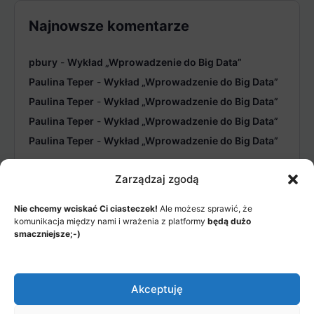
Najnowsze komentarze
pbury
-
Wykład „Wprowadzenie do Big Data”
Paulina Teper
-
Wykład „Wprowadzenie do Big Data”
Paulina Teper
-
Wykład „Wprowadzenie do Big Data”
Paulina Teper
-
Wykład „Wprowadzenie do Big Data”
Paulina Teper
-
Wykład „Wprowadzenie do Big Data”
Zarządzaj zgodą
Nie chcemy wciskać Ci ciasteczek!
Ale możesz sprawić, że
komunikacja między nami i wrażenia z platformy
będą dużo
smaczniejsze;-)
MENU
JAK TO DZIAŁA?
ITEMS
Akceptuję