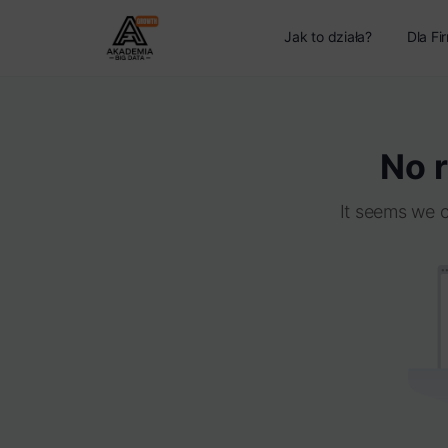
Jak to działa?
Dla Fi
No r
It seems we c