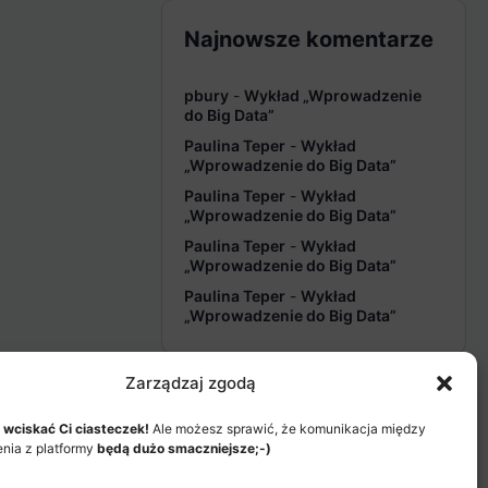
Najnowsze komentarze
pbury
-
Wykład „Wprowadzenie
do Big Data”
Paulina Teper
-
Wykład
„Wprowadzenie do Big Data”
Paulina Teper
-
Wykład
„Wprowadzenie do Big Data”
Paulina Teper
-
Wykład
„Wprowadzenie do Big Data”
Paulina Teper
-
Wykład
„Wprowadzenie do Big Data”
Zarządzaj zgodą
 wciskać Ci ciasteczek!
Ale możesz sprawić, że komunikacja między
enia z platformy
będą dużo smaczniejsze;-)