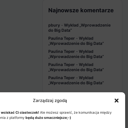
Najnowsze komentarze
pbury
-
Wykład „Wprowadzenie
do Big Data”
Paulina Teper
-
Wykład
„Wprowadzenie do Big Data”
Paulina Teper
-
Wykład
„Wprowadzenie do Big Data”
Paulina Teper
-
Wykład
„Wprowadzenie do Big Data”
Paulina Teper
-
Wykład
„Wprowadzenie do Big Data”
Zarządzaj zgodą
 wciskać Ci ciasteczek!
Ale możesz sprawić, że komunikacja między
enia z platformy
będą dużo smaczniejsze;-)