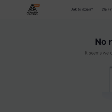
Jak to działa?
Dla Fi
No r
It seems we c